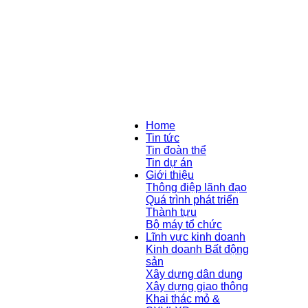
Home
Tin tức
Tin đoàn thể
Tin dự án
Giới thiệu
Thông điệp lãnh đạo
Quá trình phát triển
Thành tựu
Bộ máy tổ chức
Lĩnh vực kinh doanh
Kinh doanh Bất động
sản
Xây dựng dân dụng
Xây dựng giao thông
Khai thác mỏ &