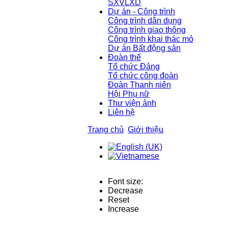
SXVLXD
Dự án - Công trình
Công trình dân dụng
Công trình giao thông
Công trình khai thác mỏ
Dự án Bất động sản
Đoàn thể
Tổ chức Đảng
Tổ chức công đoàn
Đoàn Thanh niên
Hội Phụ nữ
Thư viện ảnh
Liên hệ
Trang chủ
Giới thiệu
Font size:
Decrease
Reset
Increase