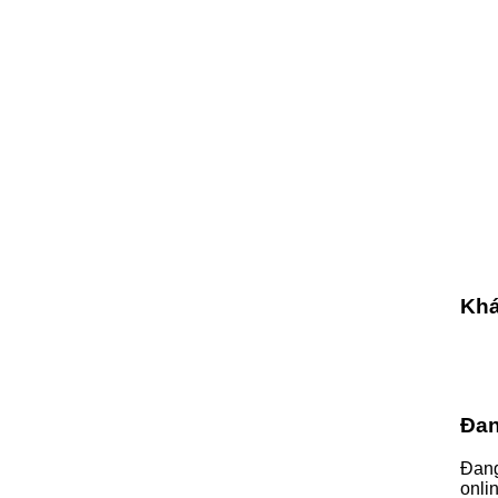
Khá
Đan
Đang
onli