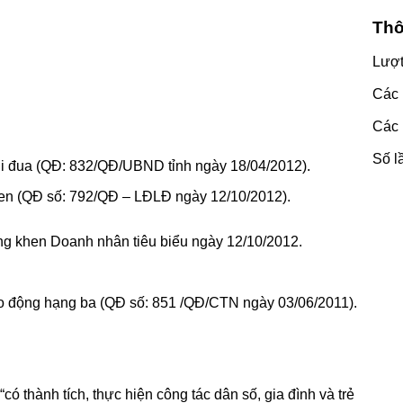
Thô
Lượ
Các 
Các 
Số l
hi đua (QĐ: 832/QĐ/UBND tỉnh ngày 18/04/2012).
hen (QĐ số: 792/QĐ – LĐLĐ ngày 12/10/2012).
g khen Doanh nhân tiêu biểu ngày 12/10/2012.
 động hạng ba (QĐ số: 851 /QĐ/CTN ngày 03/06/2011).
 thành tích, thực hiện công tác dân số, gia đình và trẻ