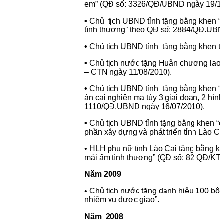
em” (QĐ số: 3326/QĐ/UBND ngày 19/1
•
Chủ tịch UBND tỉnh tặng bằng khen “
tình thương” theo QĐ số: 2884/QĐ.UB
•
Chủ tịch UBND tỉnh tặng bằng khen
•
Chủ tịch nước tặng Huân chương lao
– CTN ngày 11/08/2010).
•
Chủ tịch UBND tỉnh tặng bằng khen “có
án cai nghiện ma túy 3 giai đoạn, 2 hì
1110/QĐ.UBND ngày 16/07/2010).
•
Chủ tịch UBND tỉnh tặng bằng khen “
phần xây dựng và phát triển tỉnh Lào
• HLH phụ nữ tỉnh Lào Cai tặng bằng 
mái ấm tình thương” (QĐ số: 82 QĐ/KT
Năm 2009
• Chủ tịch nước tặng danh hiệu 100 b
nhiệm vụ được giao”.
Năm 2008