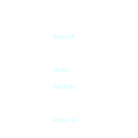
Xây dựng dân
dụng
Xây dựng giao
thông
Khai thác mỏ &
SXVLXD
Đoàn thể
Đảng
Công đoàn
Đoàn Thanh niên
Phụ nữ
Chữ thập đỏ
Tin tức
Tin đoàn thể
Tin dự án
Giới thiệu
Thông điệp
Quá trình phát triển
Thành tựu
Bộ máy tổ chức
Welcome Message
Dự án - CT
CT Dân dụng
CT Giao thông
CT Khai thác mỏ