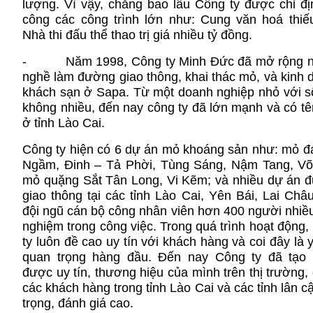
lượng. Vì vậy, chẳng bao lâu Công ty được chỉ địn
công các công trình lớn như: Cung văn hoá thiếu
Nhà thi đấu thể thao trị giá nhiều tỷ đồng.
- Năm 1998, Công ty Minh Đức đã mở rộng 
nghề làm đường giao thông, khai thác mỏ, và kinh 
khách sạn ở Sapa. Từ một doanh nghiệp nhỏ với s
không nhiều, đến nay công ty đã lớn mạnh và có tê
ở tỉnh Lào Cai.
Công ty hiện có 6 dự án mỏ khoáng sản như: mỏ đ
Ngầm, Đinh – Tả Phời, Tùng Sáng, Nậm Tang, Võ
mỏ quặng Sắt Tân Long, Vi Kẽm; và nhiều dự án 
giao thông tại các tỉnh Lào Cai, Yên Bái, Lai Châ
đội ngũ cán bộ công nhân viên hơn 400 người nhiều
nghiệm trong công việc. Trong quá trình hoạt động
ty luôn đề cao uy tín với khách hàng và coi đây là 
quan trọng hàng đầu. Đến nay Công ty đã tạo
được uy tín, thương hiệu của mình trên thị trường
các khách hàng trong tỉnh Lào Cai và các tỉnh lân c
trọng, đánh giá cao.