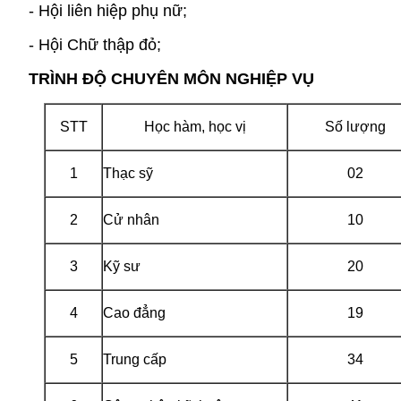
- Hội liên hiệp phụ nữ;
- Hội Chữ thập đỏ;
TRÌNH ĐỘ CHUYÊN MÔN NGHIỆP VỤ
STT
Học hàm, học vị
Số lượng
1
Thạc sỹ
02
2
Cử nhân
10
3
Kỹ sư
20
4
Cao đẳng
19
5
Trung cấp
34