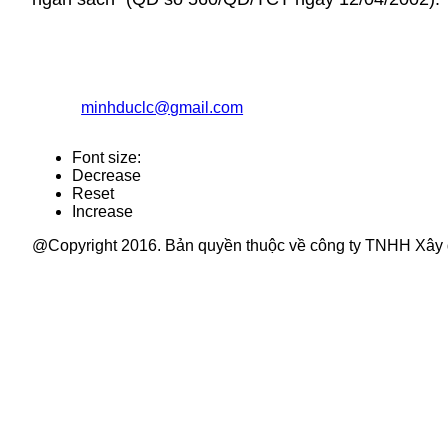
CÔNG TY TNHH XÂY DỰNG TỔNG HỢP MINH Đ
Địa chỉ: Số 079b, đường Quy Hóa, phường Kim Tân, TP L
Điện thoại: 02143.844.768 Fax: 02143.840.977
Email:
minhduclc@gmail.com
Website: minhduclc.co
Font size:
Decrease
Reset
Increase
@Copyright 2016. Bản quyền thuộc về công ty TNHH Xây