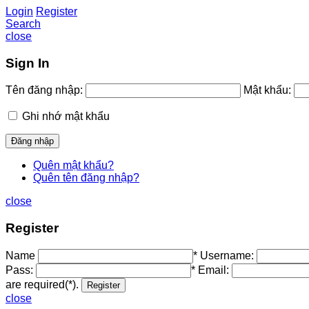
Login
Register
Search
close
Sign In
Tên đăng nhập:
Mật khẩu:
Ghi nhớ mật khẩu
Quên mật khẩu?
Quên tên đăng nhập?
close
Register
Name
*
Username:
Pass:
*
Email:
are required(*).
close